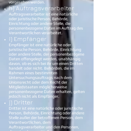
vorgesehen werden.
h) Auftragsverarbeiter
Auftragsverarbeiter ist eine natürliche
oder juristische Person, Behörde,
Einrichtung oder andere Stelle, die
personenbezogene Daten im Auftrag des
Verantwortlichen verarbeitet.
i) Empfänger
Empfänger ist eine natürliche oder
juristische Person, Behörde, Einrichtung
oder andere Stelle, der personenbezogene
Daten offengelegt werden, unabhängig
davon, ob es sich bei ihr um einen Dritten
handelt oder nicht. Behörden, die im
Rahmen eines bestimmten
Untersuchungsauftrags nach dem
Unionsrecht oder dem Recht der
Mitgliedstaaten möglicherweise
personenbezogene Daten erhalten, gelten
jedoch nicht als Empfänger.
j) Dritter
Dritter ist eine natürliche oder juristische
Person, Behörde, Einrichtung oder andere
Stelle außer der betroffenen Person, dem
Verantwortlichen, dem
Auftragsverarbeiter und den Personen,