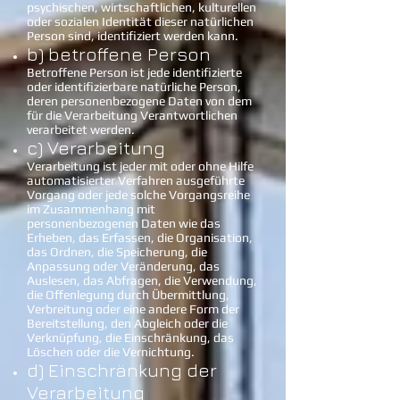
psychischen, wirtschaftlichen, kulturellen
oder sozialen Identität dieser natürlichen
Person sind, identifiziert werden kann.
b) betroffene Person
Betroffene Person ist jede identifizierte
oder identifizierbare natürliche Person,
deren personenbezogene Daten von dem
für die Verarbeitung Verantwortlichen
verarbeitet werden.
c) Verarbeitung
Verarbeitung ist jeder mit oder ohne Hilfe
automatisierter Verfahren ausgeführte
Vorgang oder jede solche Vorgangsreihe
im Zusammenhang mit
personenbezogenen Daten wie das
Erheben, das Erfassen, die Organisation,
das Ordnen, die Speicherung, die
Anpassung oder Veränderung, das
Auslesen, das Abfragen, die Verwendung,
die Offenlegung durch Übermittlung,
Verbreitung oder eine andere Form der
Bereitstellung, den Abgleich oder die
Verknüpfung, die Einschränkung, das
Löschen oder die Vernichtung.
d) Einschränkung der
Verarbeitung