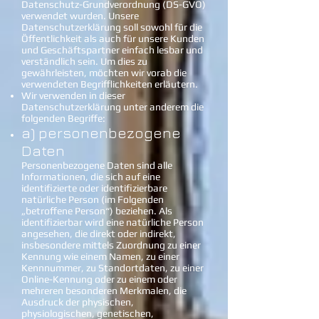
Datenschutz-Grundverordnung (DS-GVO)
verwendet wurden. Unsere
Datenschutzerklärung soll sowohl für die
Öffentlichkeit als auch für unsere Kunden
und Geschäftspartner einfach lesbar und
verständlich sein. Um dies zu
gewährleisten, möchten wir vorab die
verwendeten Begrifflichkeiten erläutern.
Wir verwenden in dieser
Datenschutzerklärung unter anderem die
folgenden Begriffe:
a) personenbezogene
Daten
Personenbezogene Daten sind alle
Informationen, die sich auf eine
identifizierte oder identifizierbare
natürliche Person (im Folgenden
„betroffene Person“) beziehen. Als
identifizierbar wird eine natürliche Person
angesehen, die direkt oder indirekt,
insbesondere mittels Zuordnung zu einer
Kennung wie einem Namen, zu einer
Kennnummer, zu Standortdaten, zu einer
Online-Kennung oder zu einem oder
mehreren besonderen Merkmalen, die
Ausdruck der physischen,
physiologischen, genetischen,