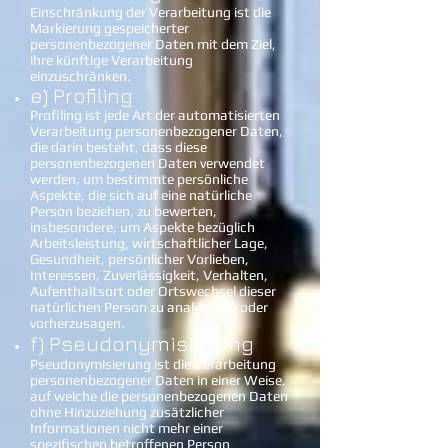
Einschränkung der Verarbeitung ist die
Markierung gespeicherter
personenbezogener Daten mit dem Ziel,
ihre künftige Verarbeitung
einzuschränken.
e) Profiling
Profiling ist jede Art der automatisierten
Verarbeitung personenbezogener Daten,
die darin besteht, dass diese
personenbezogenen Daten verwendet
werden, um bestimmte persönliche
Aspekte, die sich auf eine natürliche
Person beziehen, zu bewerten,
insbesondere, um Aspekte bezüglich
Arbeitsleistung, wirtschaftlicher Lage,
Gesundheit, persönlicher Vorlieben,
Interessen, Zuverlässigkeit, Verhalten,
Aufenthaltsort oder Ortswechsel dieser
natürlichen Person zu analysieren oder
vorherzusagen.
f) Pseudonymisierung
Pseudonymisierung ist die Verarbeitung
personenbezogener Daten in einer Weise,
auf welche die personenbezogenen Daten
ohne Hinzuziehung zusätzlicher
Informationen nicht mehr einer
spezifischen betroffenen Person