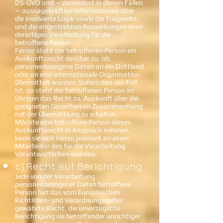
DS-GVO und — zumindest in diesen Fällen
— aussagekräftige Informationen über
die involvierte Logik sowie die Tragweite
und die angestrebten Auswirkungen einer
derartigen Verarbeitung für die
betroffene Person
Ferner steht der betroffenen Person ein
Auskunftsrecht darüber zu, ob
personenbezogene Daten an ein Drittland
oder an eine internationale Organisation
übermittelt wurden. Sofern dies der Fall
ist, so steht der betroffenen Person im
Übrigen das Recht zu, Auskunft über die
geeigneten Garantien im Zusammenhang
mit der Übermittlung zu erhalten.
Möchte eine betroffene Person dieses
Auskunftsrecht in Anspruch nehmen,
kann sie sich hierzu jederzeit an einen
Mitarbeiter des für die Verarbeitung
Verantwortlichen wenden.
c) Recht auf Berichtigung
Jede von der Verarbeitung
personenbezogener Daten betroffene
Person hat das vom Europäischen
Richtlinien- und Verordnungsgeber
gewährte Recht, die unverzügliche
Berichtigung sie betreffender unrichtiger