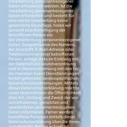
Verarbeitung personenbezogener
Daten erforderlich werden. Ist die
Verarbeitung personenbezogener
Daten erforderlich und besteht für
eine solche Verarbeitung keine
gesetzliche Grundlage, holen wir
generell eine Einwilligung der
betroffenen Person ein.
Die Verarbeitung personenbezogener
Daten, beispielsweise des Namens,
der Anschrift, E-Mail-Adresse oder
Telefonnummer einer betroffenen
Person, erfolgt stets im Einklang mit
der Datenschutz-Grundverordnung
und in Übereinstimmung mit den für
die Hammon Event Dienstleistungen
GmbH geltenden landesspezifischen
Datenschutzbestimmungen. Mittels
dieser Datenschutzerklärung möchte
unser Unternehmen die Öffentlichkeit
über Art, Umfang und Zweck der von
uns erhobenen, genutzten und
verarbeiteten personenbezogenen
Daten informieren. Ferner werden
betroffene Personen mittels dieser
Datenschutzerklärung über die ihnen
zustehenden Rechte aufgeklärt.