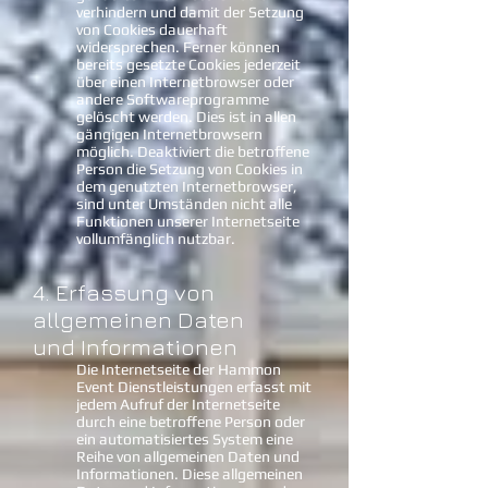
verhindern und damit der Setzung
von Cookies dauerhaft
widersprechen. Ferner können
bereits gesetzte Cookies jederzeit
über einen Internetbrowser oder
andere Softwareprogramme
gelöscht werden. Dies ist in allen
gängigen Internetbrowsern
möglich. Deaktiviert die betroffene
Person die Setzung von Cookies in
dem genutzten Internetbrowser,
sind unter Umständen nicht alle
Funktionen unserer Internetseite
vollumfänglich nutzbar.
4. Erfassung von
allgemeinen Daten
und Informationen
Die Internetseite der Hammon
Event Dienstleistungen erfasst mit
jedem Aufruf der Internetseite
durch eine betroffene Person oder
ein automatisiertes System eine
Reihe von allgemeinen Daten und
Informationen. Diese allgemeinen