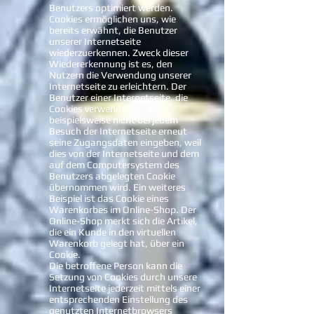
Benutzers optimiert werden.
Cookies ermöglichen uns, wie
bereits erwähnt, die Benutzer
unserer Internetseite
wiederzuerkennen. Zweck dieser
Wiedererkennung ist es, den
Nutzern die Verwendung unserer
Internetseite zu erleichtern. Der
Benutzer einer Internetseite, die
Cookies verwendet, muss
beispielsweise nicht bei jedem
Besuch der Internetseite erneut
seine Zugangsdaten eingeben, weil
dies von der Internetseite und dem
auf dem Computersystem des
Benutzers abgelegten Cookie
übernommen wird. Ein weiteres
Beispiel ist das Cookie eines
Warenkorbes im Online-Shop. Der
Online-Shop merkt sich die Artikel,
die ein Kunde in den virtuellen
Warenkorb gelegt hat, über ein
Cookie.
Die betroffene Person kann die
Setzung von Cookies durch unsere
Internetseite jederzeit mittels einer
entsprechenden Einstellung des
genutzten Internetbrowsers