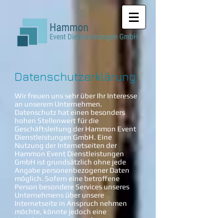
Datenschutzerklärung
Wir freuen uns sehr über Ihr Interesse
an unserem Unternehmen.
Datenschutz hat einen besonders
hohen Stellenwert für die
Geschäftsleitung der Hammon Event
Dienstleistungen GmbH. Eine
Nutzung der Internetseiten der
Hammon Event Dienstleistungen
GmbH ist grundsätzlich ohne jede
Angabe personenbezogener Daten
möglich. Sofern eine betroffene
Person besondere Services unseres
Unternehmens über unsere
Internetseite in Anspruch nehmen
möchte, könnte jedoch eine