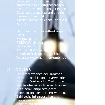
Datenschutz-Grundverordnung,
sonstiger in den Mitgliedstaaten
der Europäischen Union geltenden
Datenschutzgesetze und anderer
Bestimmungen mit
datenschutzrechtlichem Charakter
ist die:
Hammon Event Dienstleistungen
GmbH
Zeisigweg, 17/1
71334 Waiblingen
Deutschland
Tel.:
+49 1627307324
E-Mail:
info@hammon-gmbh.de
Website:
www.hammon-gmbh.de
3. Cookies
Die Internetseiten der Hammon
Event Dienstleistungen verwenden
Cookies. Cookies sind Textdateien,
welche über einen Internetbrowser
auf einem Computersystem
abgelegt und gespeichert werden.
Zahlreiche Internetseiten und
Server verwenden Cookies. Viele
Cookies enthalten eine sogenannte