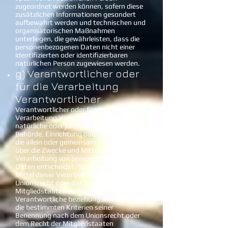
zugeordnet werden können, sofern diese
zusätzlichen Informationen gesondert
aufbewahrt werden und technischen und
organisatorischen Maßnahmen
unterliegen, die gewährleisten, dass die
personenbezogenen Daten nicht einer
identifizierten oder identifizierbaren
natürlichen Person zugewiesen werden.
g) Verantwortlicher oder
für die Verarbeitung
Verantwortlicher
Verantwortlicher oder für die
Verarbeitung Verantwortlicher ist die
natürliche oder juristische Person,
Behörde, Einrichtung oder andere Stelle,
die allein oder gemeinsam mit anderen
über die Zwecke und Mittel der
Verarbeitung von personenbezogenen
Daten entscheidet. Sind die Zwecke und
Mittel dieser Verarbeitung durch das
Unionsrecht oder das Recht der
Mitgliedstaaten vorgegeben, so kann der
Verantwortliche beziehungsweise können
die bestimmten Kriterien seiner
Benennung nach dem Unionsrecht oder
dem Recht der Mitgliedstaaten