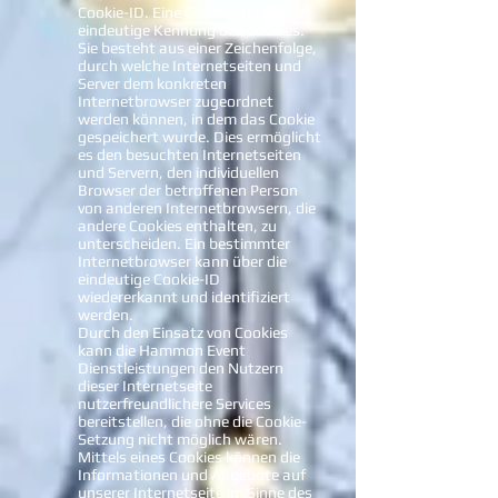
Cookie-ID. Eine Cookie-ID ist eine
eindeutige Kennung des Cookies.
Sie besteht aus einer Zeichenfolge,
durch welche Internetseiten und
Server dem konkreten
Internetbrowser zugeordnet
werden können, in dem das Cookie
gespeichert wurde. Dies ermöglicht
es den besuchten Internetseiten
und Servern, den individuellen
Browser der betroffenen Person
von anderen Internetbrowsern, die
andere Cookies enthalten, zu
unterscheiden. Ein bestimmter
Internetbrowser kann über die
eindeutige Cookie-ID
wiedererkannt und identifiziert
werden.
Durch den Einsatz von Cookies
kann die Hammon Event
Dienstleistungen den Nutzern
dieser Internetseite
nutzerfreundlichere Services
bereitstellen, die ohne die Cookie-
Setzung nicht möglich wären.
Mittels eines Cookies können die
Informationen und Angebote auf
unserer Internetseite im Sinne des