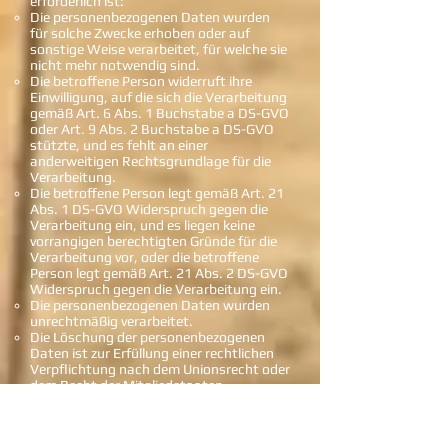
erforderlich ist:
Die personenbezogenen Daten wurden
für solche Zwecke erhoben oder auf
sonstige Weise verarbeitet, für welche sie
nicht mehr notwendig sind.
Die betroffene Person widerruft ihre
Einwilligung, auf die sich die Verarbeitung
gemäß Art. 6 Abs. 1 Buchstabe a DS-GVO
oder Art. 9 Abs. 2 Buchstabe a DS-GVO
stützte, und es fehlt an einer
anderweitigen Rechtsgrundlage für die
Verarbeitung.
Die betroffene Person legt gemäß Art. 21
Abs. 1 DS-GVO Widerspruch gegen die
Verarbeitung ein, und es liegen keine
vorrangigen berechtigten Gründe für die
Verarbeitung vor, oder die betroffene
Person legt gemäß Art. 21 Abs. 2 DS-GVO
Widerspruch gegen die Verarbeitung ein.
Die personenbezogenen Daten wurden
unrechtmäßig verarbeitet.
Die Löschung der personenbezogenen
Daten ist zur Erfüllung einer rechtlichen
Verpflichtung nach dem Unionsrecht oder
dem Recht der Mitgliedstaaten
erforderlich, dem der Verantwortliche
unterliegt.
Die personenbezogenen Daten wurden in