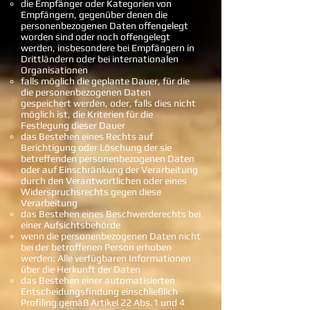
die Empfänger oder Kategorien von
Empfängern, gegenüber denen die
personenbezogenen Daten offengelegt
worden sind oder noch offengelegt
werden, insbesondere bei Empfängern in
Drittländern oder bei internationalen
Organisationen
falls möglich die geplante Dauer, für die
die personenbezogenen Daten
gespeichert werden, oder, falls dies nicht
möglich ist, die Kriterien für die
Festlegung dieser Dauer
das Bestehen eines Rechts auf
Berichtigung oder Löschung der sie
betreffenden personenbezogenen Daten
oder auf Einschränkung der Verarbeitung
durch den Verantwortlichen oder eines
Widerspruchsrechts gegen diese
Verarbeitung
das Bestehen eines Beschwerderechts bei
einer Aufsichtsbehörde
wenn die personenbezogenen Daten nicht
bei der betroffenen Person erhoben
werden: Alle verfügbaren Informationen
über die Herkunft der Daten
das Bestehen einer automatisierten
Entscheidungsfindung einschließlich
Profiling gemäß Artikel 22 Abs.1 und 4