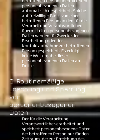
betroffenen Person übermittelten
personenbezogenen Daten
automatisch gespeichert. Solche
auf freiwilliger Basis von einer
betroffenen Person an den für die
Verarbeitung Verantwortlichen
übermittelten personenbezogenen
Daten werden für Zwecke der
Bearbeitung oder der
Kontaktaufnahme zur betroffenen
Person gespeichert. Es erfolgt
keine Weitergabe dieser
personenbezogenen Daten an
Dritte.
6. Routinemäßige
Löschung und Sperrung
von
personenbezogenen
Daten
Der für die Verarbeitung
Verantwortliche verarbeitet und
speichert personenbezogene Daten
der betroffenen Person nur für den
Zeitraum, der zur Erreichung des