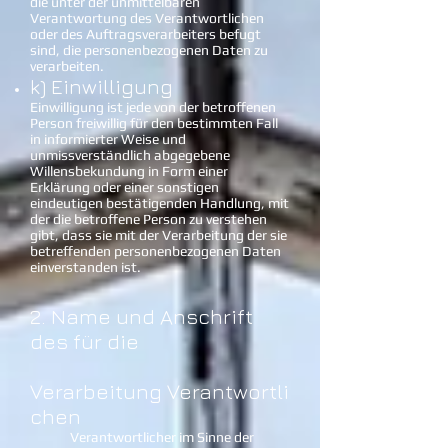
die unter der unmittelbaren
Verantwortung des Verantwortlichen
oder des Auftragsverarbeiters befugt
sind, die personenbezogenen Daten zu
verarbeiten.
k) Einwilligung
Einwilligung ist jede von der betroffenen
Person freiwillig für den bestimmten Fall
in informierter Weise und
unmissverständlich abgegebene
Willensbekundung in Form einer
Erklärung oder einer sonstigen
eindeutigen bestätigenden Handlung, mit
der die betroffene Person zu verstehen
gibt, dass sie mit der Verarbeitung der sie
betreffenden personenbezogenen Daten
einverstanden ist.
2. Name und Anschrift
des für die
Verarbeitung Verantwortli
chen
Verantwortlicher im Sinne der