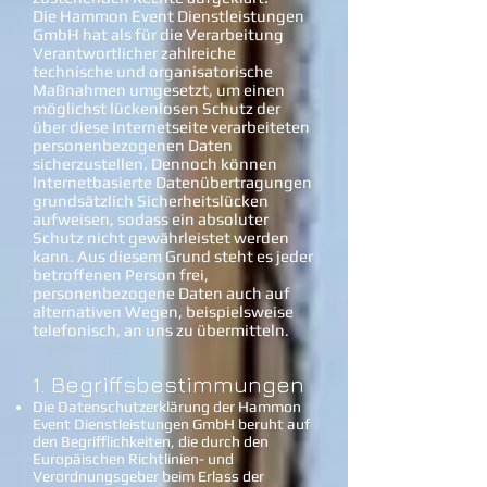
Die Hammon Event Dienstleistungen
GmbH hat als für die Verarbeitung
Verantwortlicher zahlreiche
technische und organisatorische
Maßnahmen umgesetzt, um einen
möglichst lückenlosen Schutz der
über diese Internetseite verarbeiteten
personenbezogenen Daten
sicherzustellen. Dennoch können
Internetbasierte Datenübertragungen
grundsätzlich Sicherheitslücken
aufweisen, sodass ein absoluter
Schutz nicht gewährleistet werden
kann. Aus diesem Grund steht es jeder
betroffenen Person frei,
personenbezogene Daten auch auf
alternativen Wegen, beispielsweise
telefonisch, an uns zu übermitteln
.
1. Begriffsbestimmungen
Die Datenschutzerklärung der Hammon
Event Dienstleistungen GmbH beruht auf
den Begrifflichkeiten, die durch den
Europäischen Richtlinien- und
Verordnungsgeber beim Erlass der